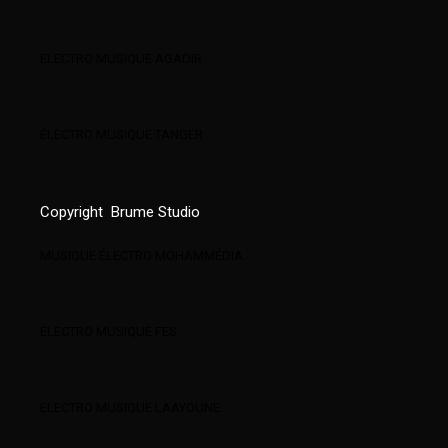
ELECTRO MUSIQUE AGADIR.
ÉLECTRO MUSIQUE TANGER.
Copyright
Brume Studio
MUSIQUE ÉLECTRO MOHAMMÉDIA.
ELECTRO MUSIQUE FES.
ELECTRO MUSIQUE LAAYOUNE.