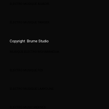
ELECTRO MUSIQUE AGADIR.
ÉLECTRO MUSIQUE TANGER.
Copyright
Brume Studio
MUSIQUE ÉLECTRO MOHAMMÉDIA.
ELECTRO MUSIQUE FES.
ELECTRO MUSIQUE LAAYOUNE.
ELECTRO MUSIC MEKNES.